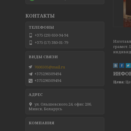
КОНТАКТЫ
+375 (29) 650-94-94
Изготавл
+375 (17) 380-01-79
грамот.
индивид
7606505@mail.ru
ИНФОР
+375296509494
+375296509494
Цена:
Це
ул. Ольшевского,24, офис 206,
Минск, Беларусь