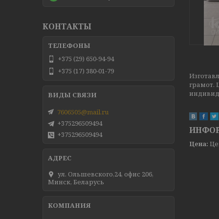
КОНТАКТЫ
+375 (29) 650-94-94
+375 (17) 380-01-79
Изготавл
грамот.
индивид
7606505@mail.ru
+375296509494
ИНФОР
+375296509494
Цена:
Це
ул. Ольшевского,24, офис 206,
Минск, Беларусь