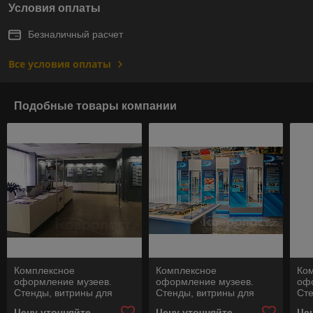
Условия оплаты
Безналичный расчет
Все условия оплаты
Подобные товары компании
Комплексное
Комплексное
Ко
оформление музеев.
оформление музеев.
оф
Стенды, витрины для
Стенды, витрины для
Сте
кубков, экспозиционные
кубков, экспозиционные
куб
Цену уточняйте
Цену уточняйте
Це