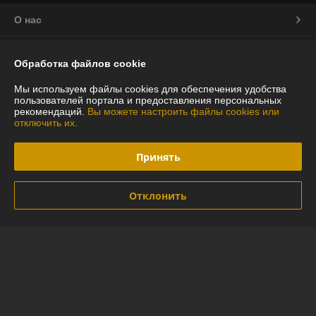
О нас
Контакты
Обработка файлов cookie
Доставка и оплата
Мы используем файлы cookies для обеспечения удобства
пользователей портала и предоставления персональных
рекомендаций.
Вы можете настроить файлы cookies или
График работы
отключить их.
Полная версия сайта
Принять
Политика обработки cookies
Отклонить
Сайт создан на платформе Deal.by
Информация для покупателя