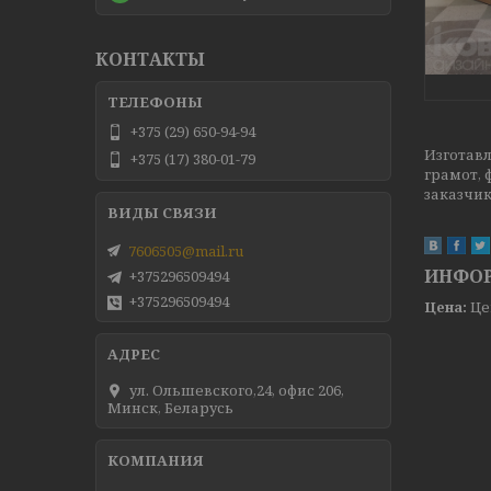
КОНТАКТЫ
+375 (29) 650-94-94
Изготавл
+375 (17) 380-01-79
грамот, 
заказчи
7606505@mail.ru
ИНФОР
+375296509494
+375296509494
Цена:
Це
ул. Ольшевского,24, офис 206,
Минск, Беларусь