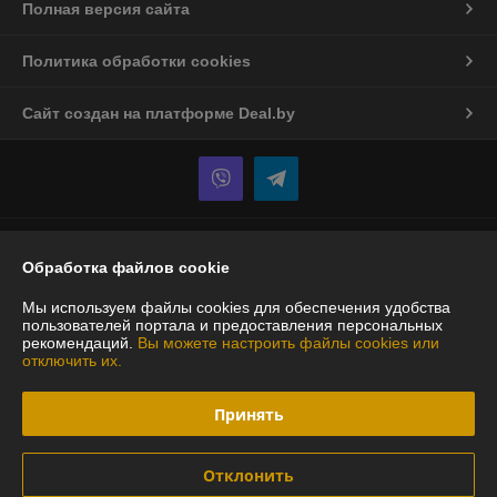
Полная версия сайта
Политика обработки cookies
Сайт создан на платформе Deal.by
Информация для покупателя
Обработка файлов cookie
Юридическое лицо:
Частное предприятие "Ковроласт-Дизайн"
220073, г. Минск, ул. Ольшевского, д.24, офис 206
Мы используем файлы cookies для обеспечения удобства
пользователей портала и предоставления персональных
Регистрационный номер ЕГР: 191349774
рекомендаций.
Вы можете настроить файлы cookies или
отключить их.
УНП: 191349774
Регистрационный орган: Мингорисполком
Принять
Дата регистрации компании: 23.02.2015
Отклонить
Местонахождение книги жалоб и предложений: г. Минск, ул.
Ольшевского,24, офис 206