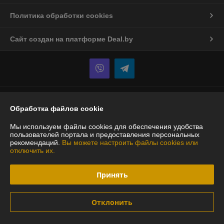
Политика обработки cookies
Сайт создан на платформе Deal.by
Информация для покупателя
Обработка файлов cookie
Юридическое лицо:
Частное предприятие "Ковроласт-Дизайн"
220073, г. Минск, ул. Ольшевского, д.24, офис 206
Мы используем файлы cookies для обеспечения удобства
пользователей портала и предоставления персональных
Регистрационный номер ЕГР: 191349774
рекомендаций.
Вы можете настроить файлы cookies или
отключить их.
УНП: 191349774
Регистрационный орган: Мингорисполком
Принять
Дата регистрации компании: 23.02.2015
Отклонить
Местонахождение книги жалоб и предложений: г. Минск, ул.
Ольшевского,24, офис 206