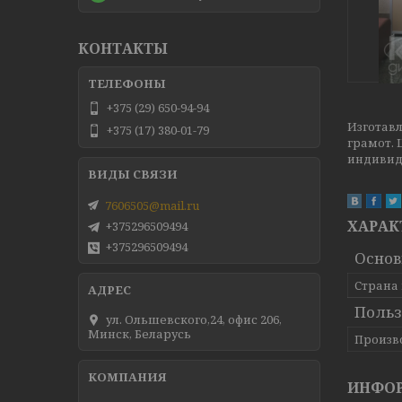
КОНТАКТЫ
+375 (29) 650-94-94
Изготавл
+375 (17) 380-01-79
грамот.
индивид
7606505@mail.ru
ХАРАК
+375296509494
+375296509494
Осно
Страна
Польз
ул. Ольшевского,24, офис 206,
Минск, Беларусь
Произв
ИНФОР