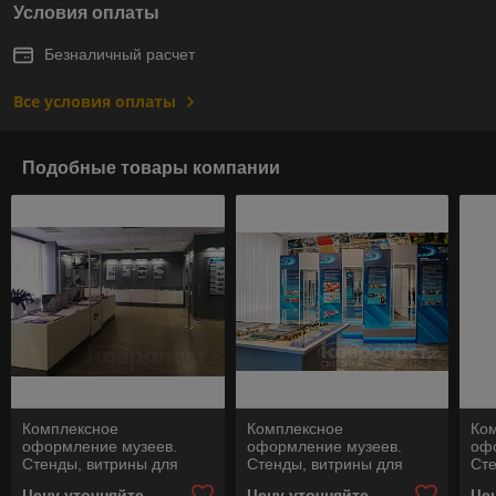
Условия оплаты
Безналичный расчет
Все условия оплаты
Подобные товары компании
Комплексное
Комплексное
Ко
оформление музеев.
оформление музеев.
оф
Стенды, витрины для
Стенды, витрины для
Сте
кубков, экспозиционные
кубков, экспозиционные
куб
Цену уточняйте
Цену уточняйте
Це