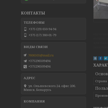
КОНТАКТЫ
+375 (29) 650-94-94
Изготав
+375 (17) 380-01-79
кубков,
для каж
заказчик
7606505@mail.ru
+375296509494
ХАРАК
+375296509494
Осно
Страна
ул. Ольшевского,24, офис 206,
Польз
Минск, Беларусь
Произв