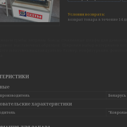
возврат товара в течение 14 
ливаем тумбы, витрины, боксы, стеклянные шкафы для демонст
 грамот, выставочных образцов. Широкий выбор материалов по
дого заказчика индивидуально.
Размер, конфигурация, фоновы
а.
ТЕРИСТИКИ
вные
 производитель
Беларусь
овательские характеристики
одитель
"Коврола