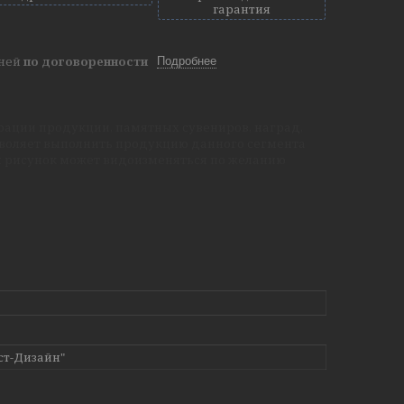
гарантия
дней
по договоренности
Подробнее
рации продукции, памятных сувениров, наград,
зволяет выполнить продукцию данного сегмента
й рисунок может видоизменяться по желанию
ст-Дизайн"